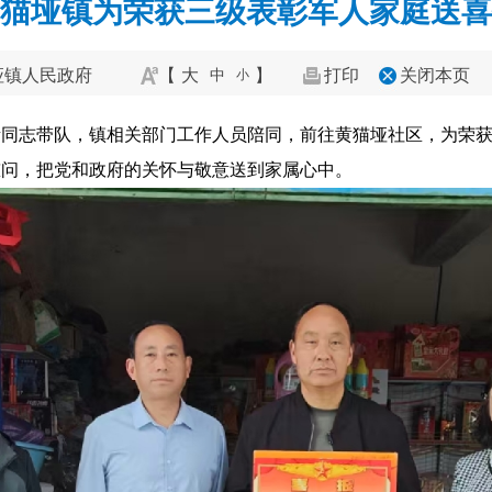
猫垭镇为荣获三级表彰军人家庭送喜
垭镇人民政府
【
大
】
打印
关闭本页
中
小
责同志带队，镇相关部门工作人员陪同，前往黄猫垭社区，为荣获
慰问，把党和政府的关怀与敬意送到家属心中。