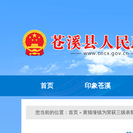
首页
印象苍溪
您当前的位置：
首页
» 黄猫垭镇为荣获三级表彰军