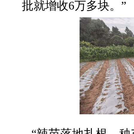
批就增收6万多块。”
“辣苗落地扎根，秧