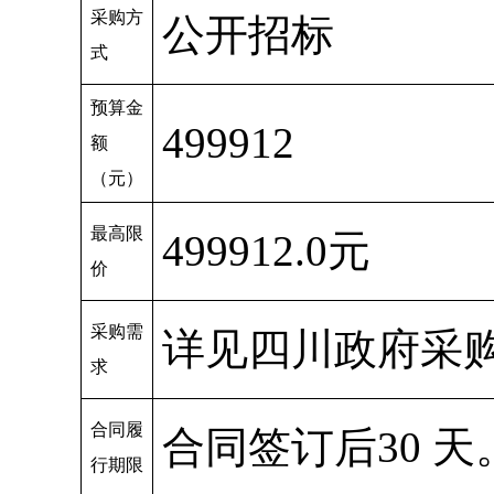
采购方
公开招标
式
预算金
499912
额
（元）
最高限
499912.0元
价
采购需
详见四川政府采
求
合同履
合同签订后30 天
行期限