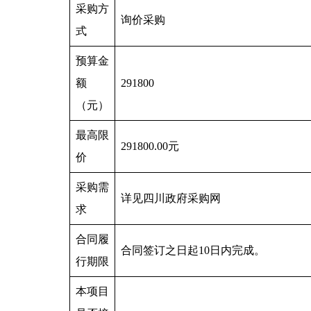
采购方
询价采购
式
预算金
额
291800
（元）
最高限
291800.00元
价
采购需
详见四川政府采购网
求
合同履
合同签订之日起10日内完成。
行期限
本项目