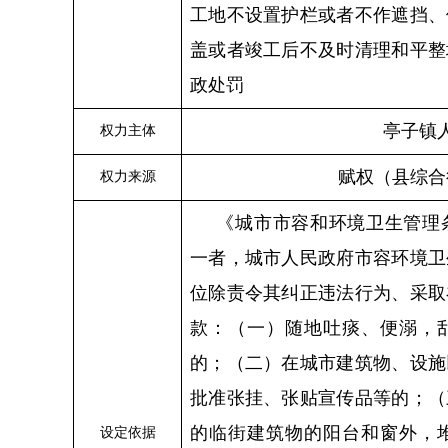
工地不设置护栏或者不作遮挡、
盖或者竣工后不及时清理和平整
政处罚
亭子
镇
权力主体
赋权（县综合
权力来源
《城市市容和环境卫生管理
一者，城市人民政府市容环境卫
位除责令其纠正违法行为、采取
款：
（
一
）
随地吐痰、便溺，
的；
（
二
）
在城市建筑物、设施
批准张挂、张贴宣传品等的；
（
的临街建筑物的阳台和窗外，
设定依据