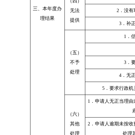
（四）
三、本年度办
无法
2．没
理结果
提供
3．补
1．
（五）
不予
3．
处理
4．无
5．要求行政
1．申请人无正当理由
（六）
其他
2．申请人逾期未按收
处理
处理