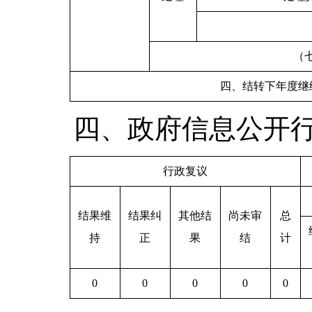
（
四、结转下年度继
四、政府信息公开
行政复议
结果维
结果纠
其他结
尚未审
总
持
正
果
结
计
0
0
0
0
0