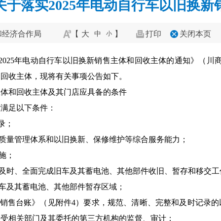
于落实2025年电动自行车以旧换
和经济合作局
【
大
】
打印
关闭本页
中
小
2025年电动自行车以旧换新销售主体和回收主体的通知》（川
和回收主体，现将有关事项公告如下。
主体和回收主体
及其
门店应具备的条件
时满足以下条件：
录；
货质量管理体系和以旧换新、保修维护等综合服务能力；
施；
、及时、全面完成旧车及其蓄电池、其他部件
收旧
、暂存和移交工
旧车及其蓄电池、其他部件暂存区域；
新销售台账》（见附件4）要求，规范、清晰、完整和及时记录
接受相关部门及其委托的第三方机构的监督、审计；