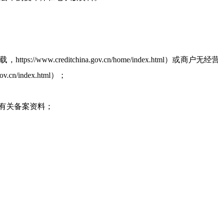
ps://www.creditchina.gov.cn/home/index.ht
cn/index.html）；
收有关备案资料；