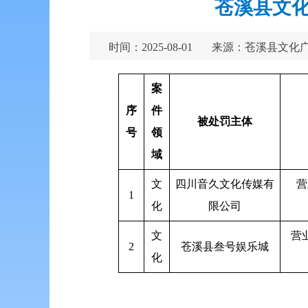
苍溪县文化
时间：2025-08-01
来源：苍溪县文化
案
序
件
被处罚主体
号
领
域
文
四川音久文化传媒有
营
1
化
限公司
文
营
2
苍溪县叁号娱乐城
化