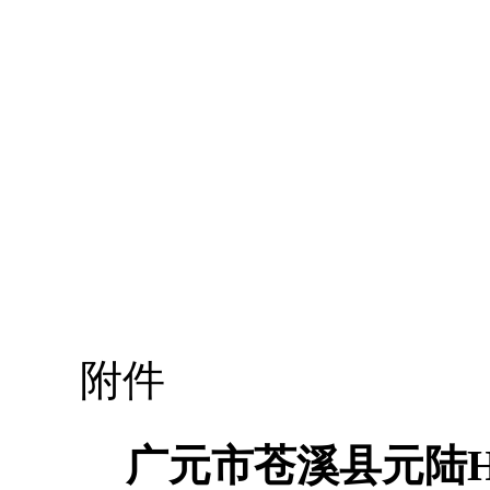
附件
广元市苍溪县元陆H