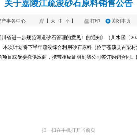
关于嘉陵江疏浚砂石原料销售公告
资产事务中心
【
大
】
打印
关闭本页
中
小
川省进一步规范河道砂石管理的意见〉的通知》（川水函〔2024
”。本次计划将下半年疏浚综合利用砂石原料（位于苍溪县古梁村
求的项目或受委托供应商，携带相应证明到我公司签订购销合同
扫一扫在手机打开当前页