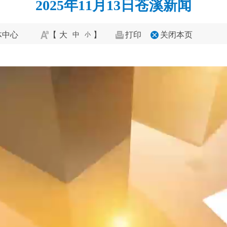
2025年11月13日苍溪新闻
体中心
【
大
】
打印
关闭本页
中
小