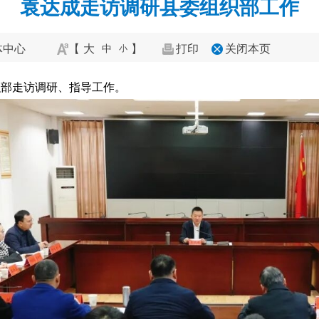
袁达成走访调研县委组织部工作
体中心
【
大
】
打印
关闭本页
中
小
织部走访调研、指导工作。