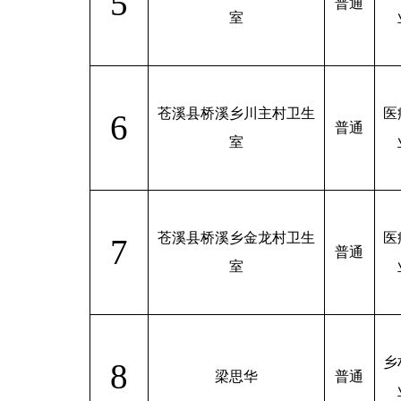
5
普通
室
苍溪县桥溪乡川主村卫生
医
6
普通
室
苍溪县桥溪乡金龙村卫生
医
7
普通
室
乡
8
梁思华
普通