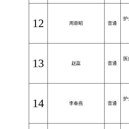
护
12
周蓉昭
普通
医
13
赵蕊
普通
护
14
李春燕
普通