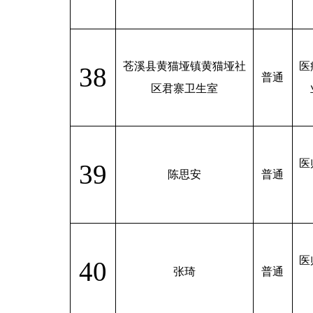
苍溪县黄猫垭镇黄猫垭社
医
38
普通
区君寨卫生室
医
39
陈思安
普通
医
40
张琦
普通