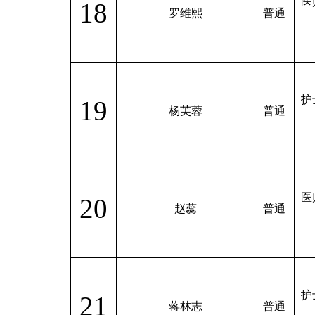
医
18
罗维熙
普通
护
19
杨芙蓉
普通
医
20
赵蕊
普通
护
21
蒋林志
普通