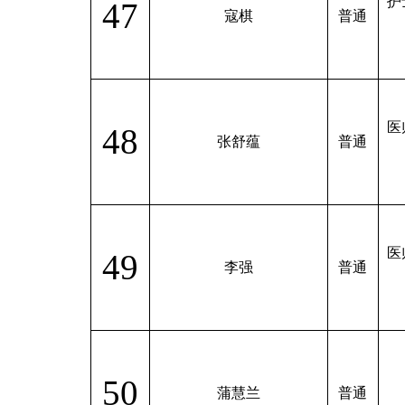
护
47
寇棋
普通
医
48
张舒蕴
普通
医
49
李强
普通
50
蒲慧兰
普通