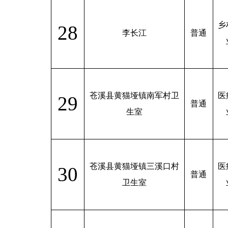
乡
28
李长江
普通
苍溪县黄猫垭镇南军村卫
医
29
普通
生室
苍溪县黄猫垭镇三溪口村
医
30
普通
卫生室