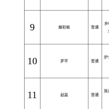
乡
9
滕彩银
普通
护
10
罗芊
普通
医
11
赵蕊
普通