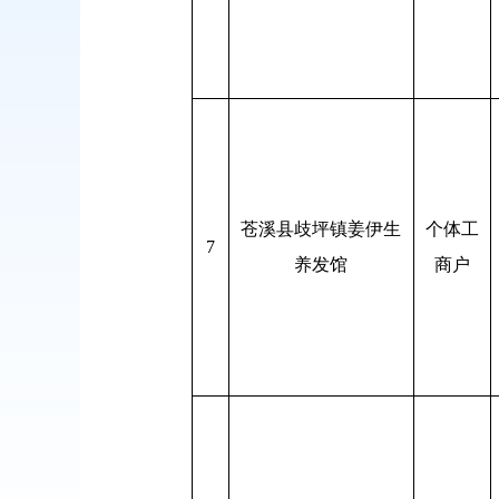
苍溪县歧坪镇姜伊生
个体工
7
养发馆
商户