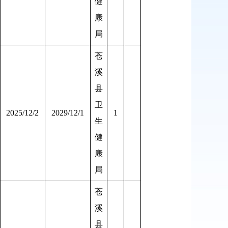
健
康
局
苍
溪
县
卫
2025/12/2
2029/12/1
1
生
健
康
局
苍
溪
县