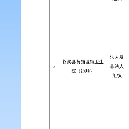
法人及
苍溪县黄猫垭镇卫生
2
非法人
院（边顺）
组织