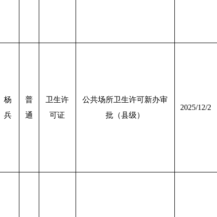
杨
普
卫生许
公共场所卫生许可新办审
2025/12/2
兵
通
可证
批（县级）