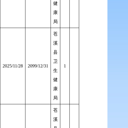
健
康
局
苍
溪
县
卫
2025/11/28
2099/12/31
1
生
健
康
局
苍
溪