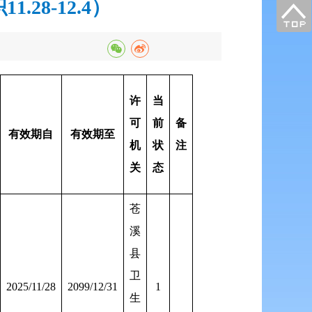
8-12.4）
许
当
可
前
备
有效期自
有效期至
机
状
注
关
态
苍
溪
县
卫
2025/11/28
2099/12/31
1
生