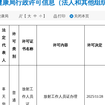
康局行政许可信息（法人和其他组织11.2
健康局
【
大
】
打印
关闭本页
中
小
法
许
定
可
许可证
代
许可内容
许可决定
类
书名称
表
别
人
辜
放射工
普
天
作人员
放射工作人员证办理
2025/11/28
通
华
证