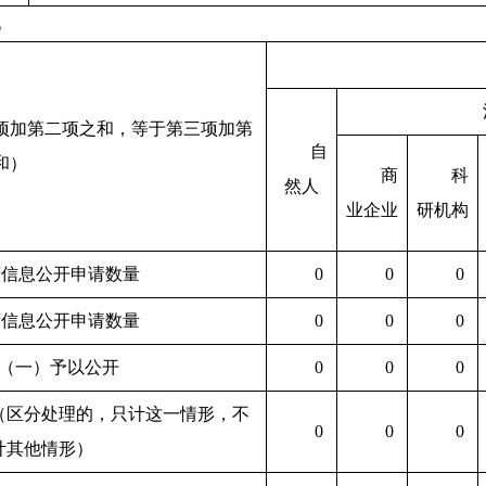
况
项加第二项之和，等于第三项加第
自
和）
商
科
然人
业企业
研机构
府信息公开申请数量
0
0
0
府信息公开申请数量
0
0
0
（一）予以公开
0
0
0
（区分处理的，只计这一情形，不
0
0
0
计其他情形）