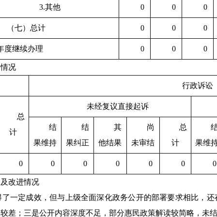
3.其他
0
0
0
（七）总计
0
0
0
年度继续办理
0
0
0
讼情况
行政诉讼
未经复议直接起诉
总
结
结
其
尚
总
计
果维持
果纠正
他结果
未审结
计
果维
0
0
0
0
0
0
0
题及改进情况
取得了一定成效，但与上级全面深化政务公开的部署要求相比，
性较差；三是公开内容深度不足，部分惠民政策解读较简略，未