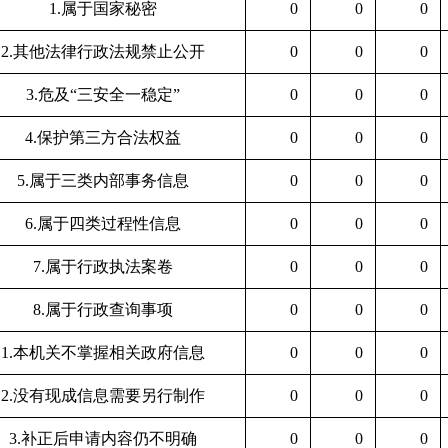
1.属于国家秘密
0
0
0
2.其他法律行政法规禁止公开
0
0
0
3.危及“三安全一稳定”
0
0
0
4.保护第三方合法权益
0
0
0
5.属于三类内部事务信息
0
0
0
6.属于四类过程性信息
0
0
0
7.属于行政执法案卷
0
0
0
8.属于行政查询事项
0
0
0
1.本机关不掌握相关政府信息
0
0
0
2.没有现成信息需要另行制作
0
0
0
3.补正后申请内容仍不明确
0
0
0