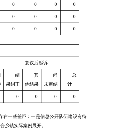
0
0
0
0
0
0
0
0
0
0
0
0
复议后起诉
结
结
其
尚
总
持
果纠正
他结果
未审结
计
0
0
0
0
还存在一些差距：一是信息公开队伍建设有待
结合乡镇实际案例展开。