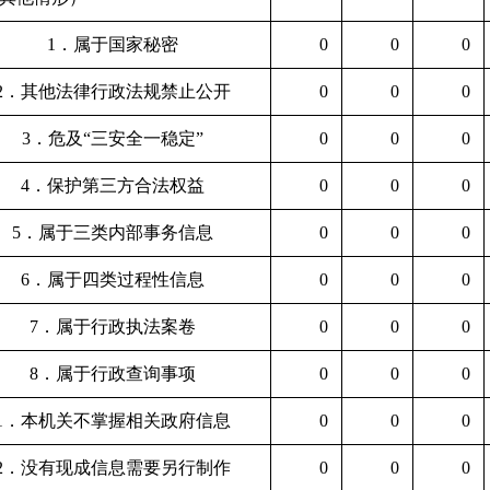
1．属于国家秘密
0
0
0
2．其他法律行政法规禁止公开
0
0
0
3．危及“三安全一稳定”
0
0
0
4．保护第三方合法权益
0
0
0
5．属于三类内部事务信息
0
0
0
6．属于四类过程性信息
0
0
0
7．属于行政执法案卷
0
0
0
8．属于行政查询事项
0
0
0
1．本机关不掌握相关政府信息
0
0
0
2．没有现成信息需要另行制作
0
0
0