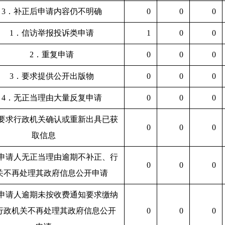
3．补正后申请内容仍不明确
0
0
0
1．信访举报投诉类申请
1
0
0
2．重复申请
0
0
0
3．要求提供公开出版物
0
0
0
4．无正当理由大量反复申请
0
0
0
．要求行政机关确认或重新出具已获
0
0
0
取信息
．申请人无正当理由逾期不补正、行
0
0
0
关不再处理其政府信息公开申请
．申请人逾期未按收费通知要求缴纳
行政机关不再处理其政府信息公开
0
0
0