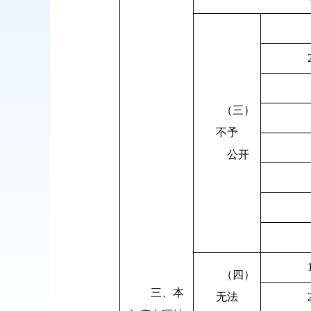
（三）
不予
公开
（四）
三、本
无法