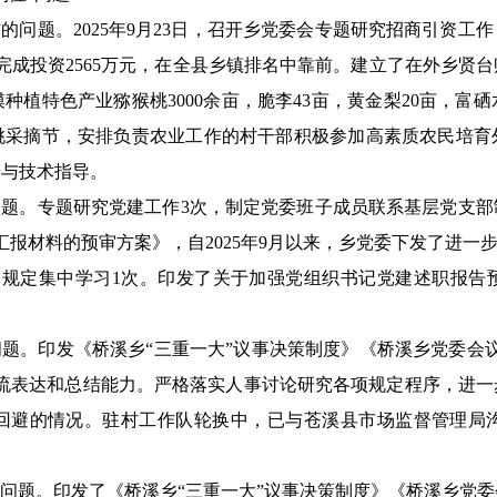
的问题。2025年9月23日，召开乡党委会专题研究招商引资工作
元，已完成投资2565万元，在全县乡镇排名中靠前。建立了在外乡
植特色产业猕猴桃3000余亩，脆李43亩，黄金梨20亩，富硒水
桃采摘节，安排负责农业工作的村干部积极参加高素质农民培育
养与技术指导。
问题。专题研究党建工作3次，制定党委班子成员联系基层党支
报材料的预审方案》，自2025年9月以来，乡党委下发了进一
关规定集中学习1次。印发了关于加强党组织书记党建述职报告
问题。印发《桥溪乡“三重一大”议事决策制度》《桥溪乡党委会
交流表达和总结能力。严格落实人事讨论研究各项规定程序，进
回避的情况。驻村工作队轮换中，已与苍溪县市场监督管理局
的问题。印发了《桥溪乡“三重一大”议事决策制度》《桥溪乡党