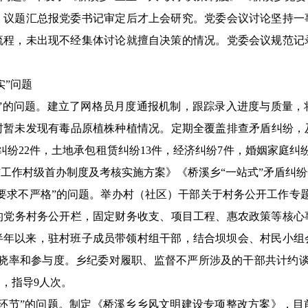
，议题汇总报党委书记审定后才上会研究。党委会议讨论坚持一
流程，未出现不经集体讨论就擅自决策的情况。党委会议规范记
实”问题
板”的问题。建立了网格员月度通报机制，跟踪录入进度与质量，
暂未发现有毒品原植株种植情况。定期全覆盖排查矛盾纠纷，及
系纠纷22件，土地承包租赁纠纷13件，经济纠纷7件，婚姻家庭纠
工作村级首办制度及考核实施方案》《桥溪乡“一站式”矛盾纠
要求不严格”的问题。举办村（社区）干部关于村务公开工作专
）的党务村务公开栏，固定财务收支、项目工程、惠农政策等核心
年下半年以来，驻村班子成员带领村组干部，结合坝坝会、村民小组
知晓率和参与度。乡纪委对履职、监督不严所涉及的干部共计约谈
，指导9人次。
弱环节”的问题。制定《桥溪乡乡风文明建设专项整改方案》，目