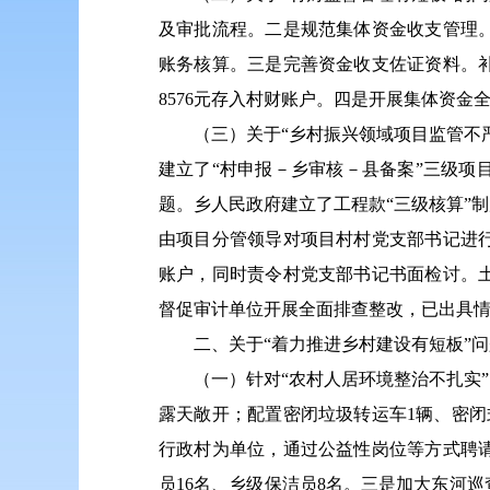
及审批流程。二是规范集体资金收支管理
账务核算。三是完善资金收支佐证资料。补
8576元存入村财账户。四是开展集体资金
（三）关于“乡村振兴领域项目监管不
建立了“村申报－乡审核－县备案”三级
题。乡人民政府建立了工程款“三级核算”
由项目分管领导对项目村村党支部书记进
账户，同时责令村党支部书记书面检讨。
督促审计单位开展全面排查整改，已出具
二、关于“着力推进乡村建设有短板”问
（一）针对“农村人居环境整治不扎实
露天敞开；配置密闭垃圾转运车1辆、密
行政村为单位，通过公益性岗位等方式聘
员16名、乡级保洁员8名。三是加大东河