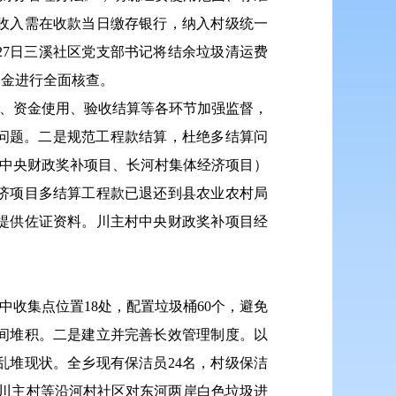
收入需在收款当日缴存银行，纳入村级统一
27日三溪社区党支部书记将结余垃圾清运费
资金进行全面核查。
项、资金使用、验收结算等各环节加强监督，
问题。二是规范工程款结算，杜绝多结算问
村中央财政奖补项目、长河村集体经济项目）
济项目多结算工程款已退还到县农业农村局
提供佐证资料。川主村中央财政奖补项目经
收集点位置18处，配置垃圾桶60个，避免
间堆积。二是建立并完善长效管理制度。以
堆现状。全乡现有保洁员24名，村级保洁
、川主村等沿河村社区对东河两岸白色垃圾进