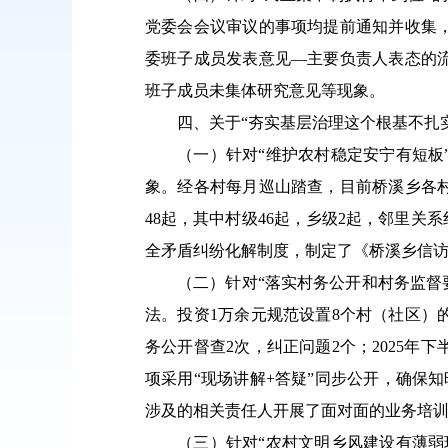
党委会会议审议的事项均提前通知并收集
委班子成员发表意见—主要负责人表态的
班子成员未集体研究意见等现象。
四、关于“夯实基层治理这个根基不扎
（一）针对“维护农村稳定安宁有短
象。经各村每月巡山踏查，目前桥溪乡各村
48起，其中村级46起，乡级2起，邻里关
全矛盾纠纷化解制度，制定了《桥溪乡信访
（二）针对“落实村务公开和村务监督
法。投资1万余元规范设置8个村（社区
务公开督查2次，纠正问题2个；2025
项采用“现场讲解+答疑”同步公开，确保
涉及的相关责任人开展了面对面的业务培训
（三）针对“农村文明乡风建设有薄