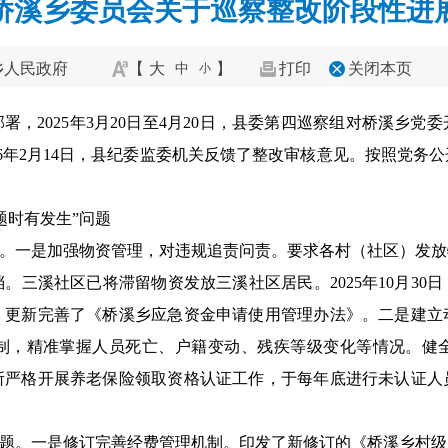
桥溪乡委员会关于巡察整改阶段性进
乡人民政府
【
大
】
打印
关闭本页
中
小
，2025年3月20日至4月20日，县委第四巡察组对桥溪乡党委
26年2月14日，县纪委监委机关反馈了整改审核意见。按照党务
题时有发生”问题
题。一是加强物资管理，对违规追责问责。要求各村（社区）发
三溪社区已将滞留物资发放三溪社区居民。2025年10月30日
，更新完善了《桥溪乡应急资金申请使用管理办法》。二是建立
制，精准掌握人员死亡、户籍变动、残疾等级变化等情况。健
所严格开展养老保险领取资格认证工作，于每年底进行未认证人
问题。一是修订完善经费管理机制。印发了新修订的《桥溪乡村