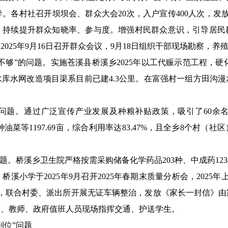
。各村社召开坝坝会、群众大会20次，入户宣传400人次，发
度，持续提升群众知晓率、参与度。增强村民群众意识，引导居民
025年9月16日召开群众会议，9月18日组织干部现场勘察，
够”的问题。实施苍溪县桥溪乡2025年以工代赈示范工程，硬
库水网改造项目渠系目前已建4.3公里。在富强村一组方田沟
问题。通过广泛宣传产业发展及种粮补贴政策，吸引了60余名
栽种油菜等1197.69亩，综合利用率达83.47%，且全乡8个村
题。桥溪乡卫生院严格按需采购储备化学药品203种、中成药123
桥溪小学于2025年9月召开2025年春期末质量分析会，2025
时，联合村委、派出所开展无证车辆整治，发放《家长一封信》
安、教师、政府值班人员现场指挥交通、护送学生。
到位”问题