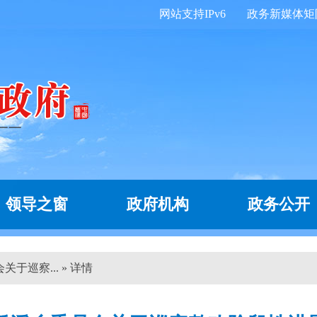
网站支持IPv6
政务新媒体矩
领导之窗
政府机构
政务公开
于巡察... » 详情