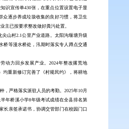
放知识宣传单430张，在重点位置设置电子显
群众逐步养成垃圾收集的良好习惯，将卫生
养殖业主已按要求整改做好粪污处置。
化尖山村2.1公里产业道路。太阳沟堰塘升级
漫水桥等漫水桥处，汛期时落实专人蹲点交通
劳动力回乡发展产业。2024年整改撂荒地
（社区）均重新修订完善了《村规民约》，将耕地
种，严格落实派驻人员的考勤。2025年10月
年上半年桥溪小学8年级考试成绩在全县排名第
由家长亲签承诺书，协调交管部门在校园门口