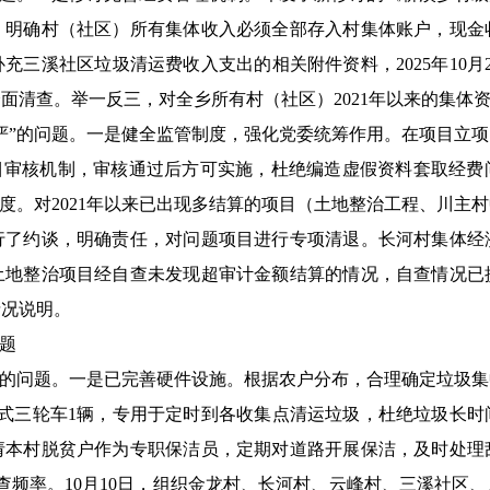
。明确村（社区）所有集体收入必须全部存入村集体账户，现金
充三溪社区垃圾清运费收入支出的相关附件资料，2025年10月
全面清查。举一反三，对全乡所有村（社区）2021年以来的集体
严”的问题。一是健全监管制度，强化党委统筹作用。在项目立
项目审核机制，审核通过后方可实施，杜绝编造虚假资料套取经费
制度。对2021年以来已出现多结算的项目（土地整治工程、川主
行了约谈，明确责任，对问题项目进行专项清退。长河村集体经
土地整治项目经自查未发现超审计金额结算的情况，自查情况已
情况说明。
题
”的问题。一是已完善硬件设施。根据农户分布，合理确定垃圾集中
闭式三轮车1辆，专用于定时到各收集点清运垃圾，杜绝垃圾长时
请本村脱贫户作为专职保洁员，定期对道路开展保洁，及时处理乱
巡查频率。10月10日，组织金龙村、长河村、云峰村、三溪社区