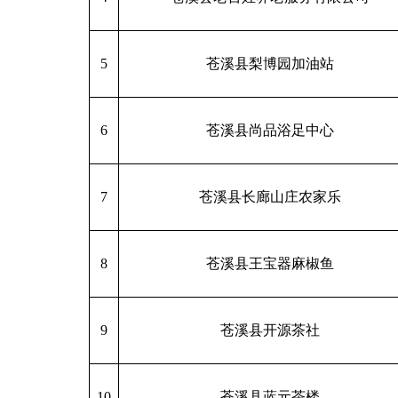
5
苍溪县梨博园加油站
6
苍溪县尚品浴足中心
7
苍溪县长廊山庄农家乐
8
苍溪县王宝器麻椒鱼
9
苍溪县开源茶社
10
苍溪县蓝元茶楼