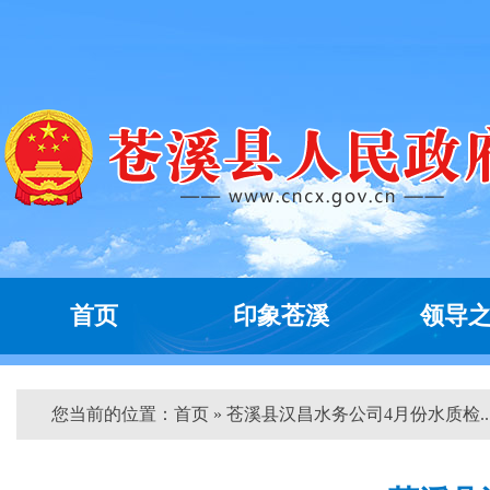
首页
印象苍溪
领导
您当前的位置：
首页
» 苍溪县汉昌水务公司4月份水质检...