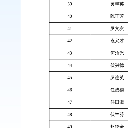
39
黄翠英
40
陈正芳
41
罗文友
42
袁兴才
43
何治光
44
伏兴德
45
罗连英
46
任成德
47
任田淑
48
伏兰芬
49
赵继全