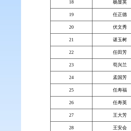
18
杨显英
19
任正德
20
伏文秀
21
谌玉树
22
任田芳
23
苟兴兰
24
孟国芳
25
任寿福
26
任寿英
27
王大芳
28
王安会