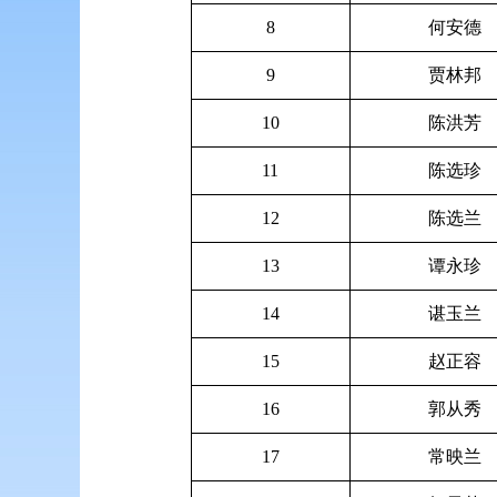
8
何安德
9
贾林邦
10
陈洪芳
11
陈选珍
12
陈选兰
13
谭永珍
14
谌玉兰
15
赵正容
16
郭从秀
17
常映兰