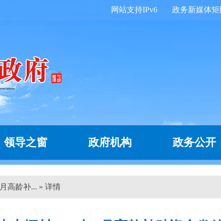
网站支持IPv6
政务新媒体矩
领导之窗
政府机构
政务公开
高龄补... » 详情