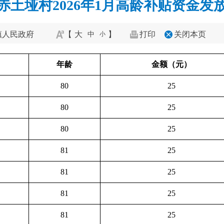
赤土垭村2026年1月高龄补贴资金发
镇人民政府
【
大
】
打印
关闭本页
中
小
年龄
金额（元）
80
25
80
25
80
25
81
25
81
25
81
25
81
25