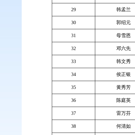
29
韩孟兰
30
郭绍元
31
母雪恩
32
邓六先
33
韩文秀
34
侯正银
35
黄秀芳
36
陈庭英
37
雷万芬
38
何清如