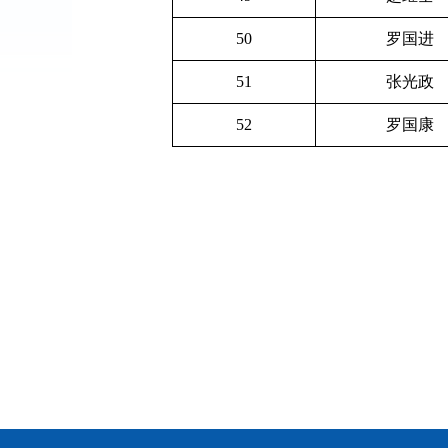
50
罗国进
51
张光政
52
罗国康