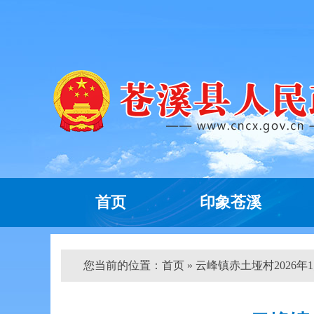
首页
印象苍溪
您当前的位置：
首页
» 云峰镇赤土垭村2026年1月