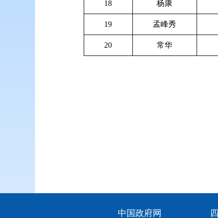
18
杨康
19
孟峰秀
20
常华
中国政府网