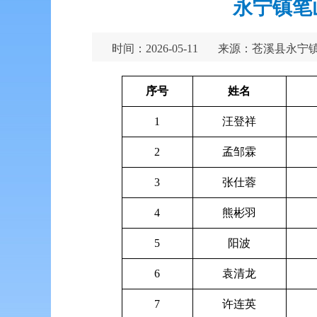
永宁镇笔
时间：2026-05-11
来源：苍溪县永宁
序号
姓名
1
汪登祥
2
孟邹霖
3
张仕蓉
4
熊彬羽
5
阳波
6
袁清龙
7
许连英