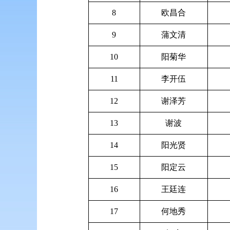
8
欧昌合
9
蒲文清
10
阳菊华
11
李开伍
12
谢泽芳
13
谢波
14
阳光贤
15
阳定云
16
王廷连
17
何地秀