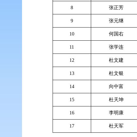
8
张正芳
9
张元继
10
何国右
11
张学连
12
杜文建
13
杜文银
14
向中富
15
杜天坤
16
李明康
17
杜天军