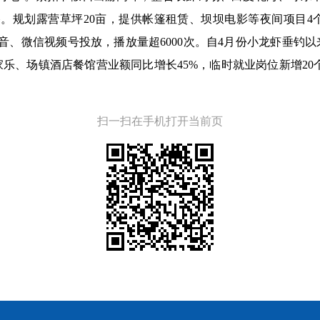
路。规划露营草坪20亩，提供帐篷租赁、坝坝电影等夜间项目4
、微信视频号投放，播放量超6000次。自4月份小龙虾垂钓以
家乐、场镇酒店餐馆营业额同比增长45%，临时就业岗位新增20个
扫一扫在手机打开当前页