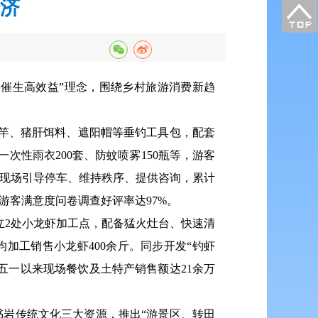
经济
入催生高效益”理念，围绕乡村旅游消费新趋
钓竿、猪肝饵料、遮阳帽等垂钓工具包，配套
次性雨衣200套、防蚊喷雾150瓶等，游客
，现场引导停车、维持秩序、提供咨询，累计
，游客满意度问卷调查好评率达97%。
立2处小龙虾加工点，配备猛火灶台、快速清
均加工销售小龙虾400余斤。同步开发“钓虾
。五一以来现场餐饮及土特产销售额达21余万
书岩传统文化三大资源，推出“游景区、转田