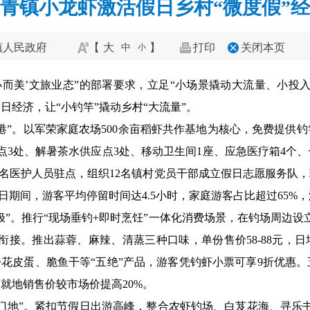
青镇小龙虾激活假日乡村“微度假”
镇人民政府
【
大
】
打印
关闭本页
中
小
小而美’文旅业态”的部署要求，立足“小场景撬动大流量、小投
经济，让“小钓竿”撬动乡村“大流量”。
港”。
以军荣家庭农场500余亩稻虾共作基地为核心，免费提供
点3处、解暑茶水供应点3处、移动卫生间1座、应急医疗箱4个、一
驻1名医护人员驻点，组织12名镇村党员干部成立假日志愿服务队
假日期间，游客平均停留时间达4.5小时，家庭游客占比超过65%
极”。
推行“现场垂钓+即时烹饪”一体化消费场景，在钓场周边设
衔接。推出蒜蓉、麻辣、清蒸三种口味，单份售价58-88元，日
松花皮蛋、脆鱼干等“五绝”产品，游客凭钓虾小票可享9折优惠
就地销售价较市场价提高20%。
门地”。
紧扣节假日出游高峰，整合农虾钓场、白芨花海、寻乐