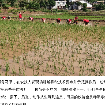
服务马甲，在农技人员现场讲解插秧技术要点并示范操作后，纷
难免有些手忙脚乱——秧苗分不均匀、插得深浅不一、行列歪歪扭
、分秧、插下、后退，动作从生疏到连贯，田里的秧苗也从稀疏零
野增添了勃勃生机。