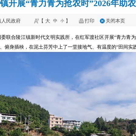
镇开展“青力青为抢农时”2026年助
镇人民政府
【
大
】
打印
关闭本页
中
小
委联合陵江镇新时代文明实践所，在红军渡社区开展“青力青为·
田、俯身插秧，在泥土芬芳中上了一堂接地气、有温度的“田间实践