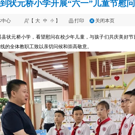
到状元桥小学开展“六一”儿童节慰
体中心
【
大
】
打印
关闭本页
中
小
苍溪县状元桥小学，看望慰问在校少年儿童，与孩子们共庆美好节
一线的全体教职工致以亲切问候和崇高敬意。