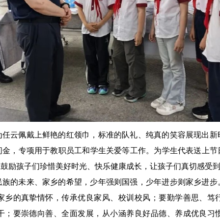
为任云佩戴上鲜艳的红领巾，标准的队礼、纯真的笑容展现出新
问金，专项用于教职员工和学生关爱等工作。为学生代表送上节
，鼓励孩子们珍惜美好时光、快乐健康成长，让孩子们真切感受
民族的未来、家乡的希望，少年强则国强，少年进步则家乡进步
家乡的真挚情怀，传承优良家风、校训校风；要勤学善思、笃
干；要崇德向善、全面发展，从小涵养良好品德、养成优良习