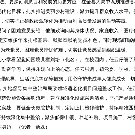
证方法。要深刻洞悉百利发展的历史方位，在全县大局中谋划推进
现代化目标，扎实推进美丽乡村建设，聚力提升群众收入水平。
线，切实把正确政绩观转化为推动百利高质量发展的生动实践。
慰问了困难党员安维，他细致询问其身体状况、家庭收入、医疗
定安维多年来扎根基层、默默奉献的党员本色，同时现场叮嘱
时为老党员、困难党员排忧解难，切实让党员感受到组织温暖。
利小学看望慰问困境儿童刘培（化名）。在校园内，任云仔细了
、勤奋学习，保持乐观向上的心态。任云强调，镇党委、学校、
心理疏导、生活兜底等保障措施，用心守护未成年人健康成长，
，实地督导集中整治和民政领域适老化项目问题整改工作。任
规范设施设备采购流程，建立标准化设施采购清单，严把产品质
在实处。要健全长效管护机制，定期上门检修维护，持续精准匹
持续深化集中整治，聚焦低保申领、养老补贴、项目施工、村级
在身边。
（记者 詹磊）