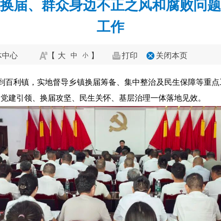
换届、群众身边不正之风和腐败问题
工作
体中心
【
大
】
打印
关闭本页
中
小
队到百利镇，实地督导乡镇换届筹备、集中整治及民生保障等重
动党建引领、换届攻坚、民生关怀、基层治理一体落地见效。