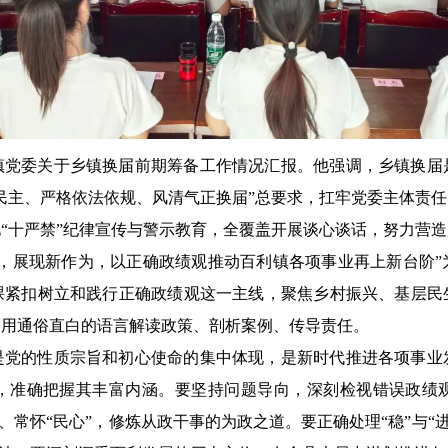
镇党委关于乡镇换届前期筹备工作情况汇报。他强调，乡镇换届
民主、严格依法依规、风清气正换届”总要求，扛牢党委主体责
“十严禁”纪律宣传与警示教育，全覆盖开展谈心谈话，努力营
命，展现新作为，以正确政绩观推动百利镇各项事业再上新台阶”
课紧扣树立和践行正确政绩观这一主线，聚焦乡村振兴、基层民
，用通俗直白的语言解读政策、剖析案例、传导责任。
是党的性质宗旨和初心使命的集中体现，是新时代推进各项事业
，准确把握其丰富内涵。要坚持问题导向，深刻检视错误政绩
常怀“民心”，修炼从政干事的为政之道。要正确处理“稳”与“进”、“