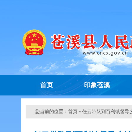
首页
印象苍溪
您当前的位置：
首页
» 任云带队到百利镇督导乡镇