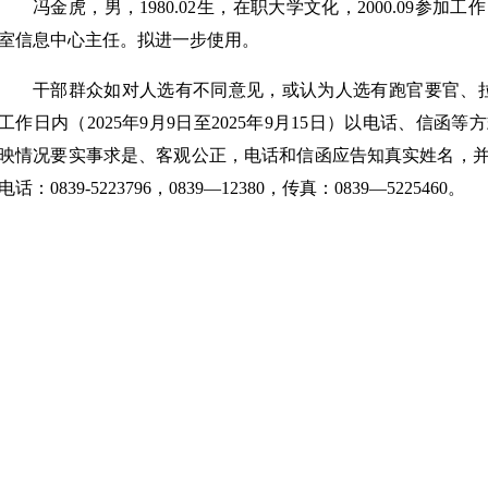
冯金虎，男，1980.02生，在职大学文化，2000.09参
室信息中心主任。拟进一步使用。
干部群众如对人选有不同意见，或认为人选有跑官要官、
工作日内（2025年9月9日至2025年9月15日）以电话、信
映情况要实事求是、客观公正，电话和信函应告知真实姓名，
电话：0839-5223796，0839—12380，传真：0839—5225460。