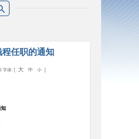
钱程任职的通知
大
中
15
字体: [
小
]
通知
号