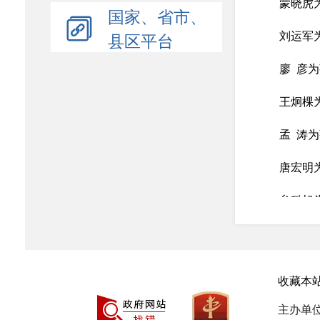
蒙晓虎
国家、省市、
县区平台
刘运军
廖 彦
王炯棵
孟 涛
唐宏明
牟科旭
龙志军
任小刚
收藏本
李 彬
主办单