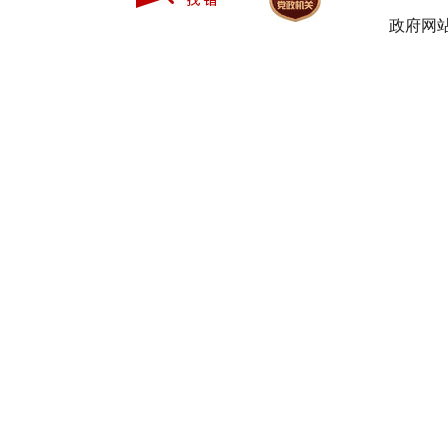
郭 源
政府网站
王成胜
唐 瑞
何记阳
免去
温仕雄
刘丛华
王纪清
银福林
冯 军