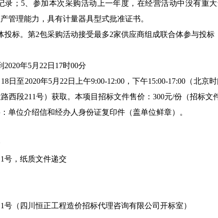
记录；5、参加本次采购活动上一年度，在经营活动中没有重大
生产管理能力，具有计量器具型式批准证书。
体投标。第
2
包
采购活动接受最多
2
家供应商组成联合体参与投标
到
2020
年
5
月
22
日
17
时
00
分
月
18
日至
2020
年
5
月
22
日上午
9:00-12:00
，下午
15:00-17:00
（北京时
放路西段
211
号）获取。本项目招标文件售价：
300
元
/
份（招标文
料：单位介绍信和经办人身份证复印件（盖单位鲜章）。
分
11
号，纸质文件递交
11
号（四川恒正工程造价招标代理咨询有限公司开标室）