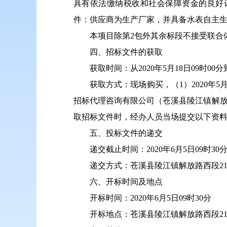
具有依法缴纳税收和社会保障资金的良好
件：供应商为生产厂家，并具备水表自主
本项目
除第
2
包外其余标段不接受联合
四、招标文件的获取
获取时间：从
2020
年
5
月
18
日
09
时
00
分
获取方式：现场购买，（
1
）
2020
年
5
招标代理咨询有限公司（苍溪县陵江镇解
取招标文件时，经办人员当场提交以下资
五、投标文件的递交
递交截止时间：
2020
年
6
月
5
日
09
时
30
递交方式：苍溪县陵江镇解放路西段
2
六、开标时间及地点
开标时间：
2020
年
6
月
5
日
09
时
30
分
开标地点：苍溪县陵江镇解放路西段
2