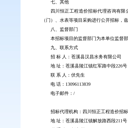
七、其他
四川恒正工程造价招标代理咨询有限公
（门）、水表等项目采购进行公开招标，
八、监督部门
本招标项目的监督部门为本单位监督
九、联系方式
招
标
人：苍溪县汉昌水务有限公司
地
址：苍溪县陵江镇红军路中段
226
号
联
系
人：伏先生
电
话：
13096113839
电子邮件：
/
招标代理机构：四川恒正工程造价招
地
址：苍溪县陵江镇解放路西段
211
号