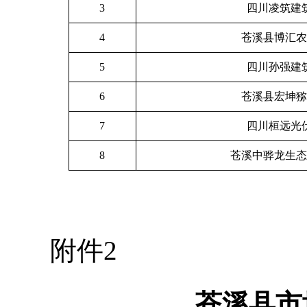
3
四川凌筑建
4
苍溪县博汇农
5
四川孙强建
6
苍溪县宏坤猕
7
四川桓远光
8
苍溪中骅龙生态
附件2
苍溪县市