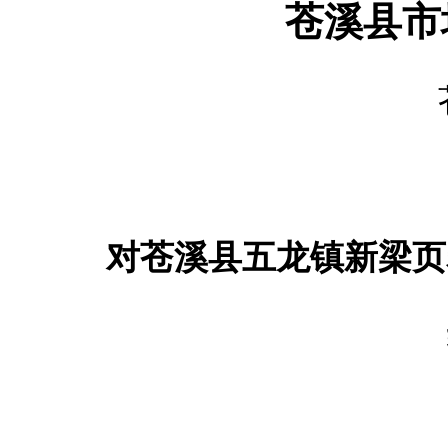
苍溪县市
对苍溪县五龙镇新梁页