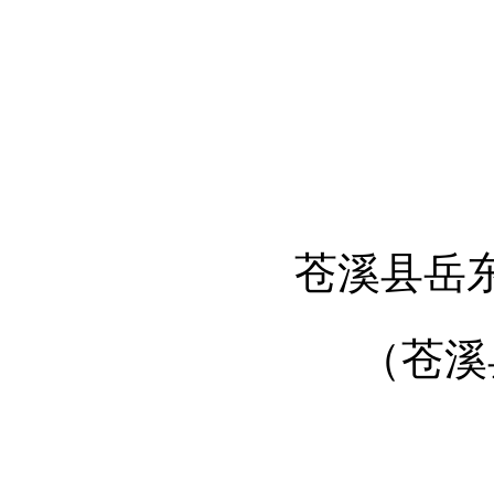
苍溪县岳东
（苍