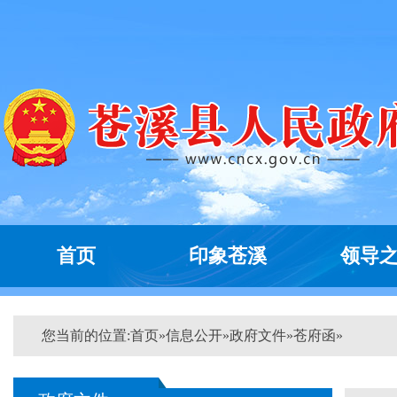
首页
印象苍溪
领导
您当前的位置:
首页
»
信息公开
»
政府文件
»
苍府函
»