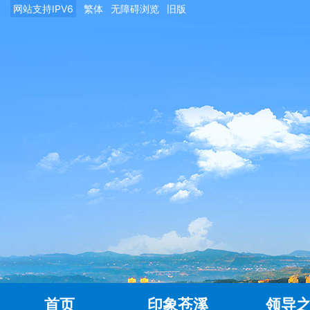
网站支持IPV6
繁体
无障碍浏览
旧版
首页
印象苍溪
领导