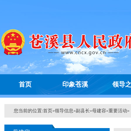
首页
印象苍溪
领导
您当前的位置:
首页
»
领导信息
»
副县长
»
母建容
»
重要活动
»