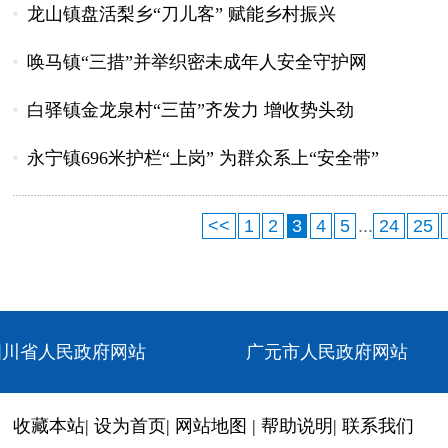
龙山镇盘活梨乡“刀儿客” 赋能乡村振兴
唤马镇“三措”并举织密未成年人安全守护网
白驿镇金龙泉村“三苗”齐发力 增收势头劲
永宁镇696米护栏“上岗” 为群众系上“安全带”
<<
1
2
3
4
5
...
24
25
四川省人民政府网站
广元市人民政府网站
收藏本站
|
设为首页
|
网站地图
|
帮助说明
|
联系我们